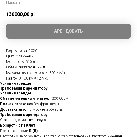
Huracan
130000,00
р.
АРЕНДОВАТЬ
Год выпуска: 2020
Цвет: Оранжевый
Мощность: 640 л.с.
Объем двигателя: 5.2 л.
Максимальная скорость: 305 км/ч
Разгон 0-100 км/ч: 2.9 с.
Условия аренды
Требования к арендатору
Условия аренды
Обеспечительный платеж
- 300 000 ₽
Полная страховка
без франшизы
Доставка авто
по Москве и области
Требования к арендатору
Стаж вождения -
от 1 года
Возарст - от 19 лет
Права категории
В (Б)
Необходимые документы: водительское удостоверение, паспорт, именная